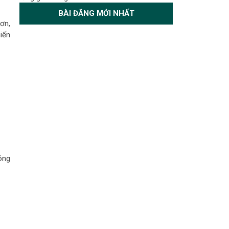
BÀI ĐĂNG MỚI NHẤT
ơn,
iến
óng