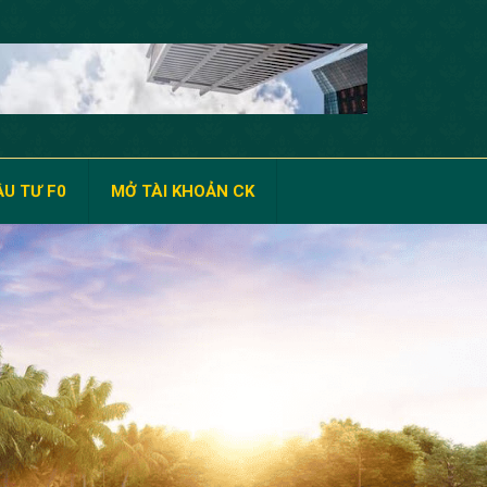
U TƯ F0
MỞ TÀI KHOẢN CK