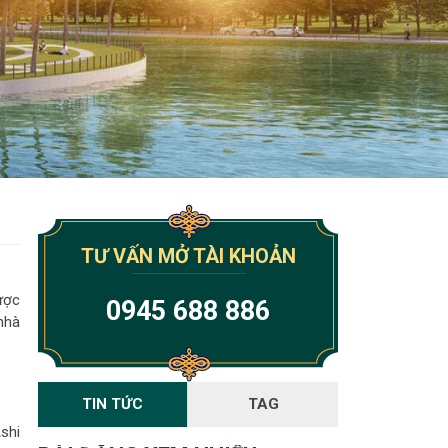
TƯ VẤN MỞ TÀI KHOẢN
ược
0945 688 886
nhà
TIN TỨC
TAG
shi