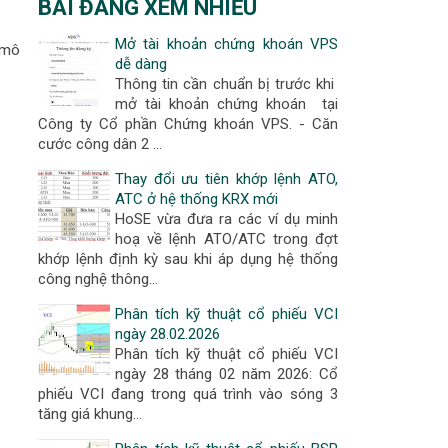
BÀI ĐĂNG XEM NHIỀU
Mở tài khoản chứng khoán VPS
 mô
dễ dàng
Thông tin cần chuẩn bị trước khi
mở tài khoản chứng khoán tại
Công ty Cổ phần Chứng khoán VPS. - Căn
cước công dân 2 …
Thay đổi ưu tiên khớp lệnh ATO,
ATC ở hệ thống KRX mới
HoSE vừa đưa ra các ví dụ minh
hoạ về lệnh ATO/ATC trong đợt
khớp lệnh định kỳ sau khi áp dụng hệ thống
công nghệ thông…
Phân tích kỹ thuật cổ phiếu VCI
ngày 28.02.2026
Phân tích kỹ thuật cổ phiếu VCI
ngày 28 tháng 02 năm 2026: Cổ
phiếu VCI đang trong quá trình vào sóng 3
tăng giá khung…