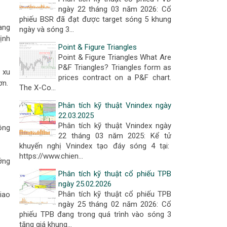
ngày 22 tháng 03 năm 2026: Cổ
phiếu BSR đã đạt được target sóng 5 khung
ang
ngày và sóng 3…
ịnh
Point & Figure Triangles
Point & Figure Triangles What Are
P&F Triangles? Triangles form as
 xu
prices contract on a P&F chart.
ơn.
The X-Co…
Phân tích kỹ thuật Vnindex ngày
22.03.2025
Phân tích kỹ thuật Vnindex ngày
ộng
22 tháng 03 năm 2025: Kể tử
khuyến nghị Vnindex tạo đáy sóng 4 tại:
https://www.chien…
ớng
Phân tích kỹ thuật cổ phiếu TPB
ngày 25.02.2026
Phân tích kỹ thuật cổ phiếu TPB
iao
ngày 25 tháng 02 năm 2026: Cổ
phiếu TPB đang trong quá trình vào sóng 3
tăng giá khung…