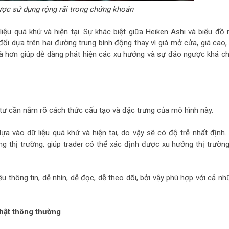
ợc sử dụng rộng rãi trong chứng khoán
liệu quá khứ và hiện tại. Sự khác biệt giữa Heiken Ashi và biểu đồ 
ổi dựa trên hai đường trung bình động thay vì giá mở cửa, giá cao, 
à hơn giúp dễ dàng phát hiện các xu hướng và sự đảo ngược khá ch
 tư cần nắm rõ cách thức cấu tạo và đặc trưng của mô hình này.
ựa vào dữ liệu quá khứ và hiện tại, do vậy sẽ có độ trễ nhất định. 
g thị trường, giúp trader có thể xác định được xu hướng thị trường
u thông tin, dễ nhìn, dễ đọc, dễ theo dõi, bởi vậy phù hợp với cả nh
Nhật thông thường