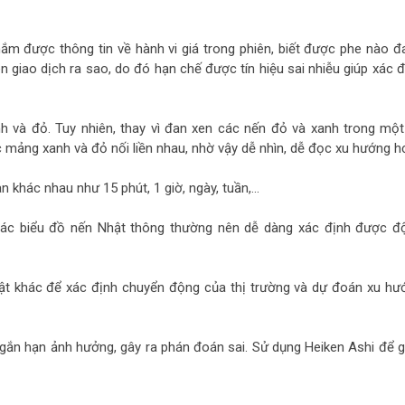
ắm được thông tin về hành vi giá trong phiên, biết được phe nào đ
 giao dịch ra sao, do đó hạn chế được tín hiệu sai nhiễu giúp xác đ
h và đỏ. Tuy nhiên, thay vì đan xen các nến đỏ và xanh trong một
 mảng xanh và đỏ nối liền nhau, nhờ vậy dễ nhìn, dễ đọc xu hướng h
n khác nhau như 15 phút, 1 giờ, ngày, tuần,…
các biểu đồ nến Nhật thông thường nên dễ dàng xác định được đ
uật khác để xác định chuyển động của thị trường và dự đoán xu hư
ngắn hạn ảnh hưởng, gây ra phán đoán sai. Sử dụng Heiken Ashi để g