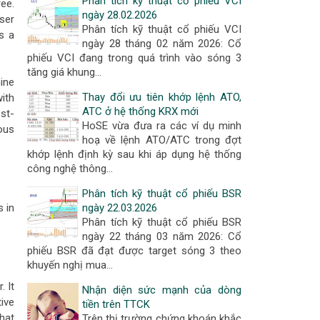
Phân tích kỹ thuật cổ phiếu VCI
ee.
ngày 28.02.2026
ser
Phân tích kỹ thuật cổ phiếu VCI
s a
ngày 28 tháng 02 năm 2026: Cổ
phiếu VCI đang trong quá trình vào sóng 3
tăng giá khung…
nine
Thay đổi ưu tiên khớp lệnh ATO,
ith
ATC ở hệ thống KRX mới
st-
HoSE vừa đưa ra các ví dụ minh
ious
hoạ về lệnh ATO/ATC trong đợt
khớp lệnh định kỳ sau khi áp dụng hệ thống
công nghệ thông…
Phân tích kỹ thuật cổ phiếu BSR
 in
ngày 22.03.2026
Phân tích kỹ thuật cổ phiếu BSR
ngày 22 tháng 03 năm 2026: Cổ
phiếu BSR đã đạt được target sóng 3 theo
khuyến nghị mua…
. It
Nhận diện sức mạnh của dòng
ive
tiền trên TTCK
hat
Trên thị trường chứng khoán khắc