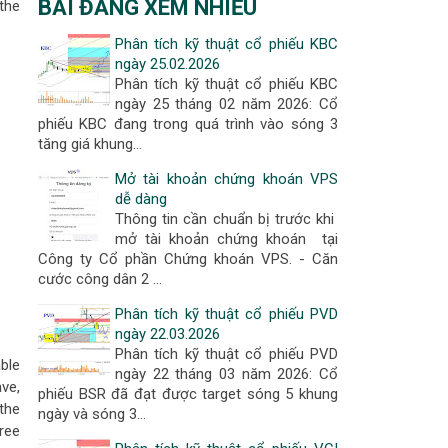
BÀI ĐĂNG XEM NHIỀU
the
Phân tích kỹ thuật cổ phiếu KBC
ngày 25.02.2026
Phân tích kỹ thuật cổ phiếu KBC
ngày 25 tháng 02 năm 2026: Cổ
phiếu KBC đang trong quá trình vào sóng 3
tăng giá khung…
Mở tài khoản chứng khoán VPS
dễ dàng
Thông tin cần chuẩn bị trước khi
mở tài khoản chứng khoán tại
Công ty Cổ phần Chứng khoán VPS. - Căn
cước công dân 2 …
Phân tích kỹ thuật cổ phiếu PVD
ngày 22.03.2026
Phân tích kỹ thuật cổ phiếu PVD
able
ngày 22 tháng 03 năm 2026: Cổ
ave,
phiếu BSR đã đạt được target sóng 5 khung
the
ngày và sóng 3…
ree