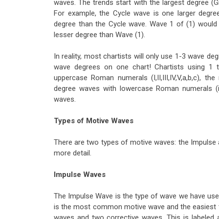
waves. The trends start with the largest degree (
For example, the Cycle wave is one larger degre
degree than the Cycle wave. Wave 1 of (1) would i
lesser degree than Wave (1).
In reality, most chartists will only use 1-3 wave deg
wave degrees on one chart! Chartists using 1 
uppercase Roman numerals (I,II,III,IV,V,a,b,c), t
degree waves with lowercase Roman numerals (i,ii,ii
waves.
Types of Motive Waves
There are two types of motive waves: the Impulse 
more detail.
Impulse Waves
The Impulse Wave is the type of wave we have used so
is the most common motive wave and the easiest to
waves and two corrective waves. This is labeled a