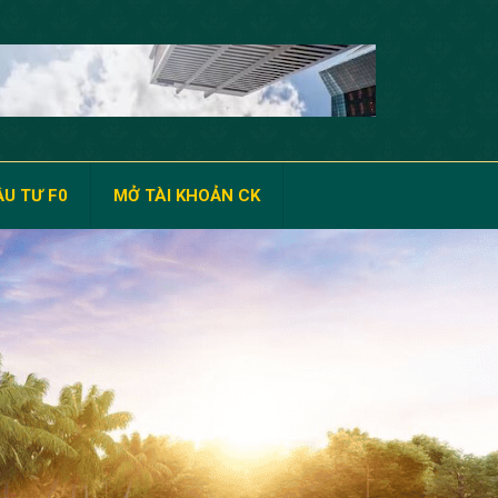
U TƯ F0
MỞ TÀI KHOẢN CK