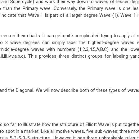
Grand Supercycle) and work their way down to waves of lesser degr
e than the Primary wave. Conversely, the Primary wave is one les
ndicate that Wave 1 is part of a larger degree Wave (1). Wave 1 i
rees on their charts. It can get quite complicated trying to apply all 
to 3 wave degrees can simply label the highest-degree waves w
he middle-degree waves with numbers (1,2,3,4,5,A,B,C) and the lowe
i,iv,v,a.b,c). This provides three distinct groups for labeling var
and the Diagonal. We will now describe both of these types of waves
 far to illustrate how the structure of Elliott Wave is put together
 spot in a market. Like all motive waves, five sub-waves: three mot
s a 5-3-5-3-5 structure. However, it has three unbreakable rules t