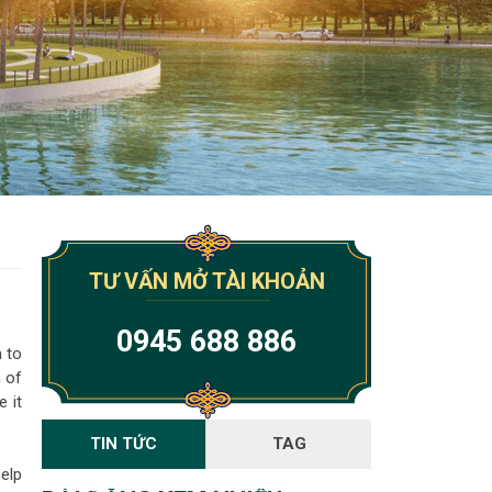
TƯ VẤN MỞ TÀI KHOẢN
0945 688 886
a to
n of
e it
TIN TỨC
TAG
help